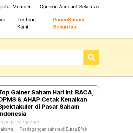
gister Member
Opening Account Sekuritas
ara
Tentang
PanenSaham
Kami
Sekuritas
Top Gainer Saham Hari Ini: BACA,
OPMS & AHAP Cetak Kenaikan
Spektakuler di Pasar Saham
Indonesia
2025-12-30 13:21:57
Jakarta — Perdagangan saham di Bursa Efek