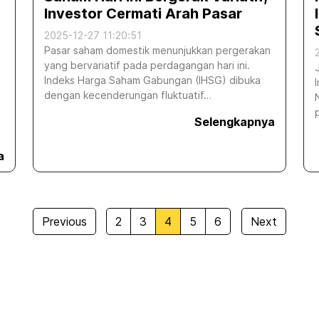
Investor Cermati Arah Pasar
2025-12-27 11:20:51
Pasar saham domestik menunjukkan pergerakan
yang bervariatif pada perdagangan hari ini.
Indeks Harga Saham Gabungan (IHSG) dibuka
dengan kecenderungan fluktuatif…
Selengkapnya
a
Previous
2
3
4
5
6
Next