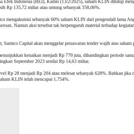
sa Efek Indonesia (BEI), Kamis (13/2/2025), saham KLIN ditutup me
sih Rp 135,72 miliar atau untung sebanyak 558,06%.
mengakuisisi sebanyak 60% saham KLIN dari pengendali lama Anggun
seroan. Namun aksi tersebut tak berpengaruh material terhadap kegiata
ut, Samico Capital akan menggelar penawaran tender wajib atas saham
enunjukkan kenaikan menjadi Rp 779 juta, dibandingkan periode sama
ingkan September 2023 senilai Rp 14,63 miliar.
l Rp 28 menjadi Rp 204 atau melesat sebanyak 628%. Bahkan jika di
 saham KLIN telah mencapai 1.754%.