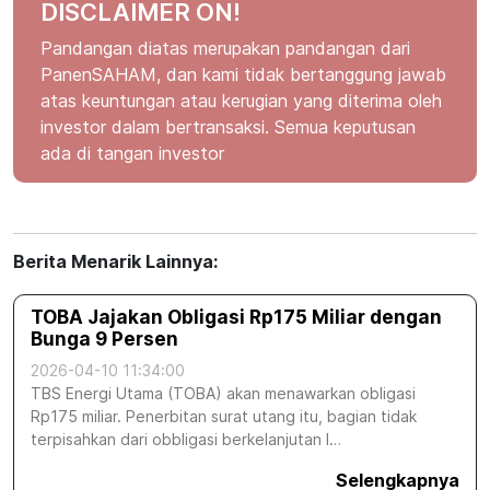
DISCLAIMER ON!
Pandangan diatas merupakan pandangan dari
PanenSAHAM, dan kami tidak bertanggung jawab
atas keuntungan atau kerugian yang diterima oleh
investor dalam bertransaksi. Semua keputusan
ada di tangan investor
Berita Menarik Lainnya:
TOBA Jajakan Obligasi Rp175 Miliar dengan
Bunga 9 Persen
2026-04-10 11:34:00
TBS Energi Utama (TOBA) akan menawarkan obligasi
Rp175 miliar. Penerbitan surat utang itu, bagian tidak
terpisahkan dari obbligasi berkelanjutan I…
Selengkapnya